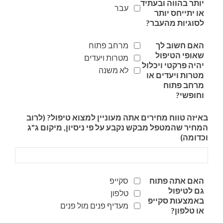
יותר בהווה ובעתיד
עבר
או יתייחס יותר
לסוגיות מהעבר?
האם חשוב לך
מרחב פתוח
שאופי הטיפול
מטרות ויעדים
יהיה פרקטי ויכלול
לא משנה
מטרות ויעדים או
מרחב פתוח
וחופשי?
באיזה טווח מחירים אתה מעוניין למצוא טיפול? (לרוב
המחיר שהמטפל מבקש נקבע על פי ניסיון, מיקום ג"ג
וכדומה)
האם אתה פתוח
סקייפ
גם לטיפול
טלפון
באמצעות סקייפ
מעדיף פנים מול פנים
או טלפון?