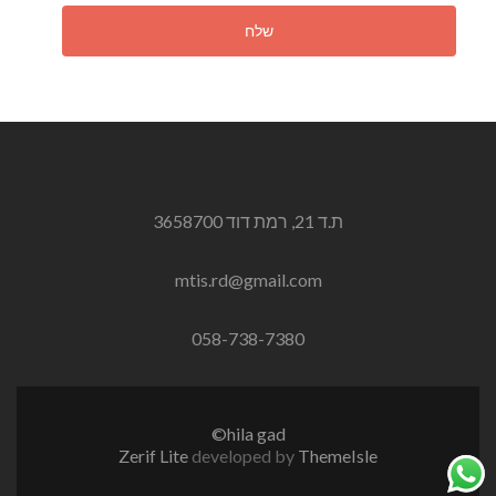
שלח
ת.ד 21, רמת דוד 3658700
mtis.rd@gmail.com
058-738-7380
hila gad©
Zerif Lite
developed by
ThemeIsle